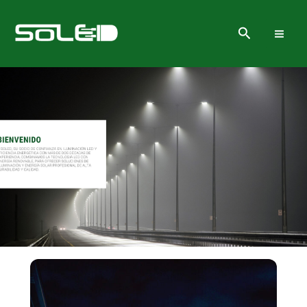
Ir
al
Buscar
contenido