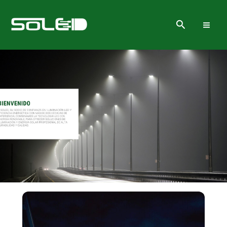
Ir
al
Buscar
contenido